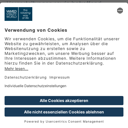
Veranstaltungen sowie betreffend
Neuigkeiten der Resorts der VAMED
Vitality World (einschließlich der
Zusendung von entsprechenden
Marketingmaterialien per Post, E-Mails,
Bestätigungs-SMS sowie
Kontaktaufnahme per Telefon)
ausschließlich mit entsprechender
Zustimmung des Mitglieds gemäß Art 6
Abs 1 lit a DSGVO
Sofern wir für die Verarbeitung Ihrer
personenbezogenen Daten um Ihre
Einwilligung gebeten haben, werden wir
Ihre personenbezogenen Daten nur im
ZUR CLUB ANMELDUNG
Rahmen der erteilten Einwilligung