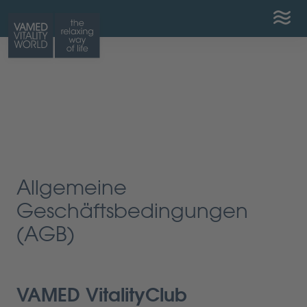
Zum Inhalt
Zur mobilen Navigation
Zur Website-Suche
Allgemeine
Geschäftsbedingungen
(AGB)
VAMED VitalityClub