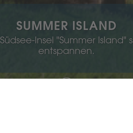
SUMMER ISLAND
Südsee-Insel "Summer Island" s
entspannen.