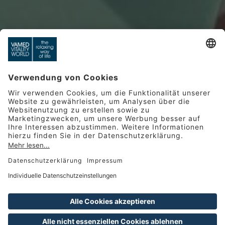
SOMMER, SONNE,
SUMMER ISLAND - 7
NÄCHTE
Mein Urlaub 2026 in der St.
Martins Therme & Lodge