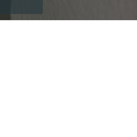
eitere Angebote
Hotel
€234,50
ab
01.02.2025-
30.06.2025