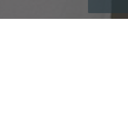
Early Bird Special
Früher buchen, länger vorfreuen 
Earlybird-Angebot belohnt alle Wel
mindestens 90 Tage vor Anreise re
auch den Weitblick? Dann führt Sie